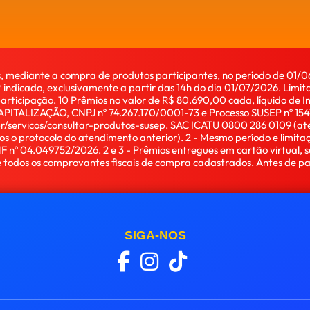
s, mediante a compra de produtos participantes, no período de 01/06 a
dicado, exclusivamente a partir das 14h do dia 01/07/2026. Limitad
articipação. 10 Prêmios no valor de R$ 80.690,00 cada, líquido de 
APITALIZAÇÃO, CNPJ nº 74.267.170/0001-73 e Processo SUSEP nº 1541
br/servicos/consultar-produtos-susep. SAC ICATU 0800 286 0109 (ate
 o protocolo do atendimento anterior). 2 - Mesmo período e limita
 nº 04.049752/2026. 2 e 3 - Prêmios entregues em cartão virtual, s
 todos os comprovantes fiscais de compra cadastrados. Antes de part
SIGA-NOS